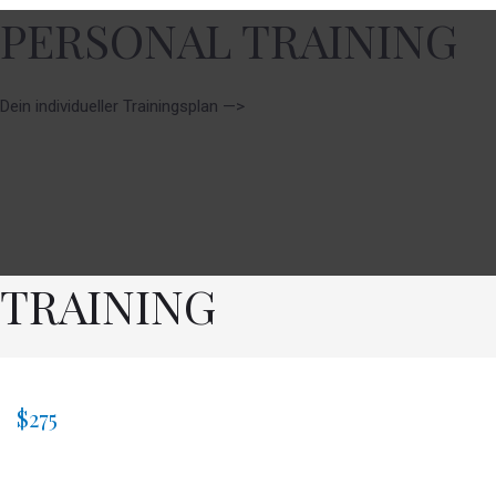
PERSONAL TRAINING
Dein individueller Trainingsplan —>
TRAINING
$275
Trainingsplanung