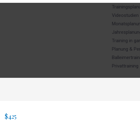
Trainingsplan
Videostudien
Monatsplanu
Jahresplanun
Training in g
Planung & Pe
Balleimertrain
Privattraining
$425
TRAINING