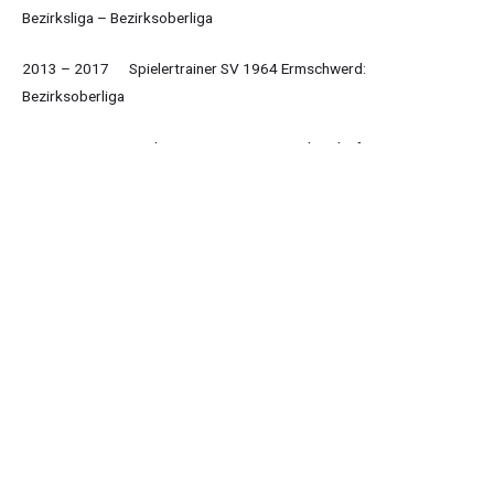
Bezirksliga – Bezirksoberliga
2013 – 2017 Spielertrainer SV 1964 Ermschwerd:
Bezirksoberliga
2017 – 2020 Spielertrainer TTC 1953 Lüdersdorf:
Hessenliga
2021 – Heute Spielertrainer Homberger Turnerschaft
Ziel
: Neuaufbau des Damen- und Herrenbereichs