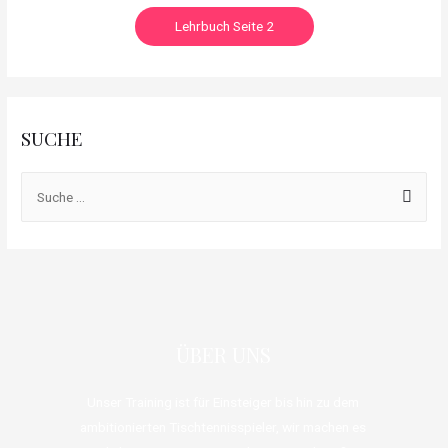
Lehrbuch Seite 2
SUCHE
ÜBER UNS
Unser Training ist für Einsteiger bis hin zu dem
ambitionierten Tischtennisspieler, wir machen es