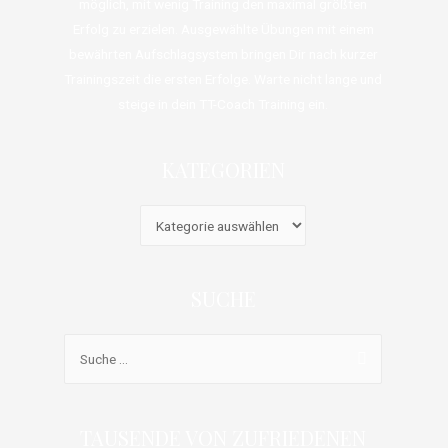
möglich, mit wenig Training den maximal größten
Erfolg zu erzielen. Ausgewählte Übungen mit einem
bewährten Aufschlagsystem bringen Dir nach kurzer
Trainingszeit die ersten Erfolge. Warte nicht lange und
steige in dein TT-Coach Training ein.
KATEGORIEN
SUCHE
TAUSENDE VON ZUFRIEDENEN