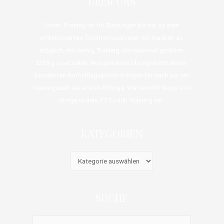
ÜBER UNS
Unser Training ist für Einsteiger bis hin zu dem
ambitionierten Tischtennisspieler, wir machen es
möglich, mit wenig Training den maximal größten
Erfolg zu erzielen. Ausgewählte Übungen mit einem
bewährten Aufschlagsystem bringen Dir nach kurzer
Trainingszeit die ersten Erfolge. Warte nicht lange und
steige in dein TT-Coach Training ein.
KATEGORIEN
SUCHE