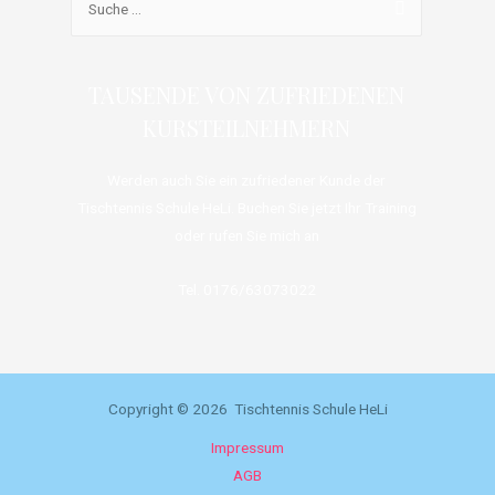
TAUSENDE VON ZUFRIEDENEN
KURSTEILNEHMERN
Werden auch Sie ein zufriedener Kunde der
Tischtennis Schule HeLi. Buchen Sie jetzt Ihr Training
oder rufen Sie mich an
Tel. 0176/63073022
Copyright © 2026 Tischtennis Schule HeLi
Impressum
AGB