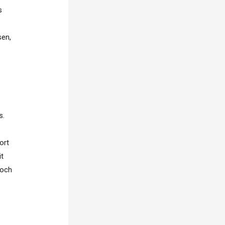
s
sen,
s.
ort
it
hoch