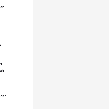
den
s
el
sch
oder